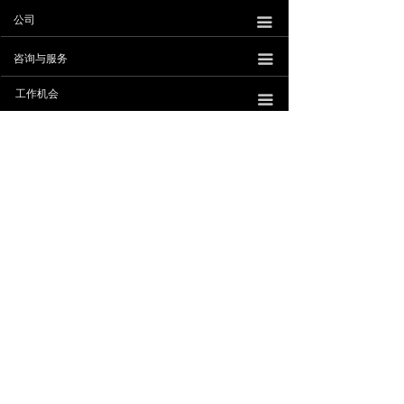
公司
끀
咨询与服务
끀
낀
뀵
낙
넙
工作机会
首页
产品
购物车
我的
끀
联系我们
ꁸ
珠海安擎科技有限公司
公众号
粤公网安备44040202001392号
版权所有© 珠海安擎科技有限公司
粤ICP备2022089930号-2