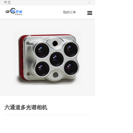
中文
ꀅ
我的订单
끀
六通道多光谱相机