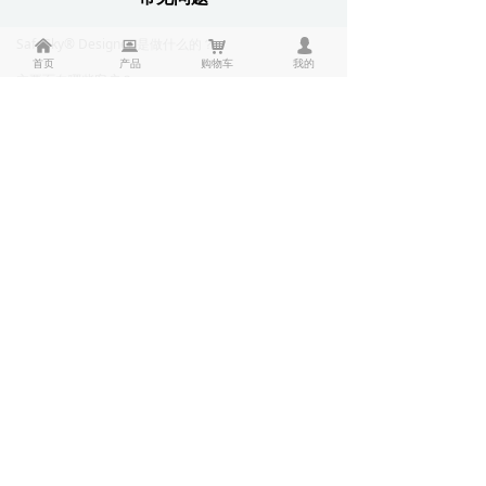
SafeSky® Designer 是做什么的？
낀
뀵
낙
넙
首页
产品
购物车
我的
主要面向哪些客户？
与传统规划方式相比，有什么优势？
是否支持三维规划？
覆盖计算的准确性如何？
是否可以对比不同部署方案？
是否支持大规模区域规划？
支持哪些地图和数据源？
是否支持复杂环境（如建筑物BIM）模型导入？
支持多少种地物模型？
是否支持现有布局规划文件导入？
是否支持有效高度范围或高度约束的设置？
规划结果可以导出吗？