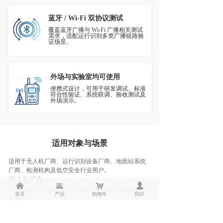
蓝牙 / Wi-Fi 双协议测试
覆盖蓝牙广播与 Wi-Fi 广播相关测试
需求，适配运行识别多类广播链路验
证场景。
外场与实验室均可使用
便携式设计，可用于研发调试、标准
符合性验证、系统联调、验收测试及
外场演示。
适用对象与场景
适用于无人机厂商、运行识别设备厂商、地面站系统
厂商、检测机构及低空安全行业用户。
无人机厂商
낀
뀵
낙
넙
用于 OID/RID 模块研发、调试、出厂测试与协议一致
首页
产品
购物车
我的
性验证。
设备厂商
用于广播式运行识别模块、前装 / 后装设备的功能测