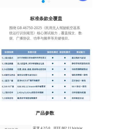
标准条款全覆盖
一台设备覆盖 “接收机
围绕 GB 46750-2025《民用无人驾驶航空器系
看见无人机设备发出
统运行识别规范》核心测试能力，覆盖报文、数
无人机报文测试地面
据、广播协议、功率与频率等关键项目。
产品参数
蓝牙 4.2/5.0、IEEE 802.11 b/g/n/ac