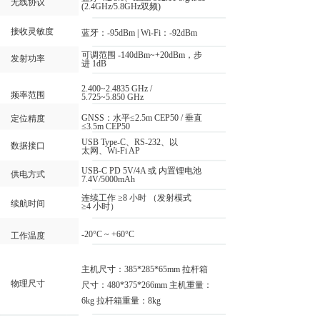
无线协议
(2.4GHz/5.8GHz双频)
接收灵敏度
蓝牙：-95dBm | Wi-Fi：-92dBm
可调范围 -140dBm~+20dBm，步
发射功率
进 1dB
2.400~2.4835 GHz /
频率范围
5.725~5.850 GHz
GNSS：水平≤2.5m CEP50 / 垂直
定位精度
≤3.5m CEP50
USB Type-C、RS-232、以
数据接口
太网、Wi-Fi AP
USB-C PD 5V/4A 或 内置锂电池
供电方式
7.4V/5000mAh
连续工作 ≥8 小时 （发射模式
续航时间
≥4 小时）
-20°C ~ +60°C
工作温度
主机尺寸：385*285*65mm 拉杆箱
物理尺寸
尺寸：480*375*266mm 主机重量：
6kg 拉杆箱重量：8kg