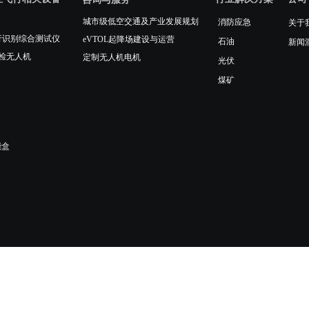
城市级低空交通及产业发展规划
消防应急
关于
人机运行识别综合测试仪
eVTOL起降场建设与运营
石油
新闻
检无人机
定制无人机电机
光伏
煤矿
能盒