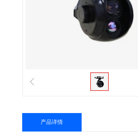
ꁆ
产品详情