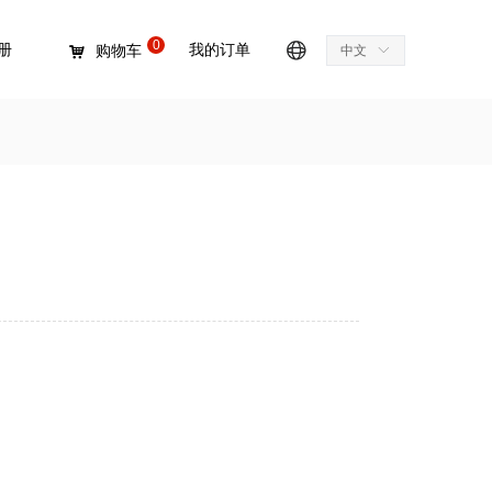
0
册
我的订单
购物车
中文
ꀅ
낙