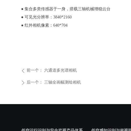
● 集合多类传感器于一身，搭载三轴机械增稳云台
● 可见光分辨率：3840*2160
● 红外相机像素：640*704
前一个：
六通道多光谱相机
ꄴ
后一个：
三轴全画幅测绘相机
ꄲ
低空运行识别与安全监视产品体系
低空感知识别与超视