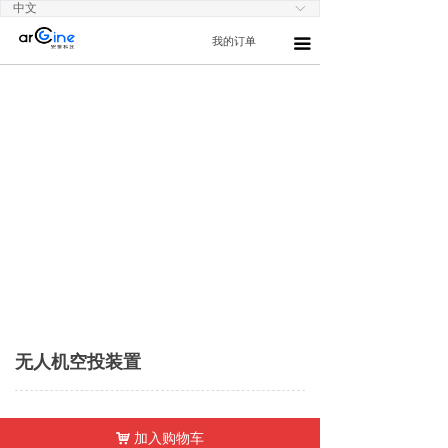
中文
ꀅ
我的订单
끀
无人机空投装置
加入购物车
낙