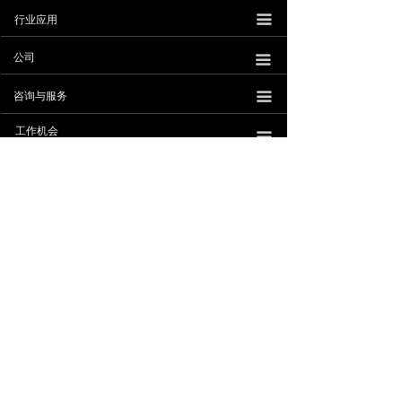
끀
行业应用
公司
끀
咨询与服务
끀
낀
뀵
낙
넙
首页
产品
购物车
我的
工作机会
끀
联系我们
ꁸ
珠海安擎科技有限公司
公众号
粤公网安备44040202001392号