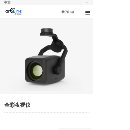
中文
ꀅ
我的订单
끀
全彩夜视仪