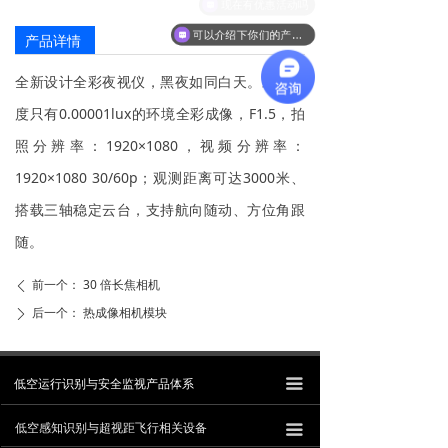
现在有优惠活动吗
可以介绍下你们的产品么
产品详情
全新设计全彩夜视仪，黑夜如同白天。对光照
度只有0.00001lux的环境全彩成像，F1.5，拍
照分辨率：1920×1080，视频分辨率：
1920×1080 30/60p；观测距离可达3000米、
搭载三轴稳定云台，支持航向随动、方位角跟
随。
前一个：
30 倍长焦相机
ꄴ
后一个：
热成像相机模块
ꄲ
低空运行识别与安全监视产品体系
끀
低空感知识别与超视距飞行相关设备
끀